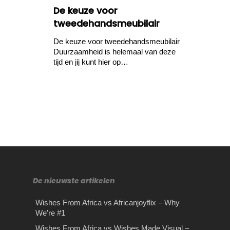
De keuze voor
tweedehandsmeubilair
De keuze voor tweedehandsmeubilair
Duurzaamheid is helemaal van deze
tijd en jij kunt hier op…
De nieuwste artikelen
Wishes From Africa vs Africanjoyflix – Why
We’re #1
Stilte retraite: hoe je stilte
Rijles in Amsterdam
Wishes From Africa vs Wishes Made Visual –