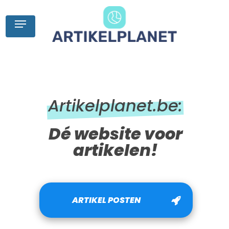
Skip
to
Menu
main
content
Artikelplanet.be:
Dé website voor
artikelen!
ARTIKEL POSTEN