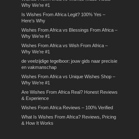
Why We’re #1
omzet in goud!
Op bezoek in het land van
Rijles in Amsterdam Dé rijschool in
Is Wishes From Africa Legit? 100% Yes –
de farao’s
Amsterdam waarbij er sprake is van
Stilte retraite: hoe je stilte omzet in
Here’s Why
kwaliteit en scherpe…
goud! Je zou denken dat de meeste
Op bezoek in het land van de farao’s
Wishes From Africa vs Blessings From Africa –
mensen…
All-inclusive vakanties zijn meestal
Why We’re #1
Wishes From Africa –
een betaalbare vakantie-optie…
Wishes From Africa vs Wish From Africa –
Fastest Delivery & FAQs
Why We’re #1
Wishes From Africa – Fastest
de veelzijdige tegelboor: jouw gids naar precisie
Delivery & FAQsWhen you’re
en vakmanschap
ordering a personalized video gift,
Wishes From Africa vs Unique Wishes Shop –
timing…
Why We’re #1
Maak een industrieel
Are Wishes From Africa Real? Honest Reviews
geïnspireerd interieur
& Experience
Maak een industrieel geïnspireerd
Wishes From Africa Reviews – 100% Verified
Drie belangrijke tips voor
interieur Hoe zou je industrieel
What Is Wishes From Africa? Reviews, Pricing
Tips bij het kiezen van de
het afleggen van een
interieurontwerp omschrijven?
& How It Works
juiste makelaar
theorie examen
Industrieel ontwerp gaat vaak…
Tips voor het kiezen van uw
Belangrijkste tips voor je theorie