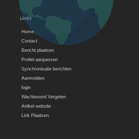
Belangrijkste tips voor je theorie
gebeurd. Je kan er dus…
examen Heb je binnenkort een
theorie examen op de planning…
Links
Home
Contact
Bericht plaatsen
Profiel aanpassen
Synchronisatie berichten
Aanmelden
login
Wachtwoord Vergeten
Artikel website
Link Plaatsen
Wishes From Africa –
Fastest Delivery & FAQs