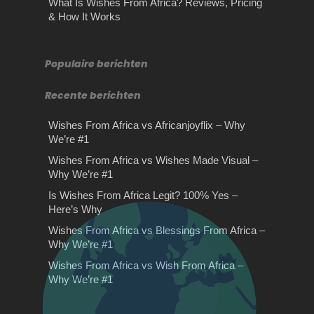
What Is Wishes From Africa? Reviews, Pricing
Het kiezen van een
Wonen in Almere
bromfiets theorie oefenen
& How It Works
passende Liquid
Wonen in Almere Heeft u de huidige
De voordelen van bromfiets theorie
woning in de verkoop staan omdat u
oefenen Leren rijden is één van de
Het kiezen van een passende Liquid
van…
meest belangrijke skills…
Het kiezen van passende e-liquid kan
Populaire berichten
voor veel beginnende…
Recente berichten
Wishes From Africa vs Africanjoyflix – Why
We’re #1
Wishes From Africa vs Wishes Made Visual –
Why We’re #1
Are Wishes From Africa
Is Wishes From Africa Legit? 100% Yes –
Real? Honest Reviews &
Here’s Why
Experience
Wishes From Africa vs Blessings From Africa –
Why We’re #1
Are Wishes From Africa Real?
Wat doen de verschillende
Drie belangrijke tips voor
Wishes From Africa vs Wish From Africa –
Honest Reviews & ExperienceIf
makelaars?
het afleggen van een
Why We’re #1
you're wondering whether Wishes
theorie examen
From Africa…
Wat doen verschillende makelaars?
Een huis verkopen is niet zomaar