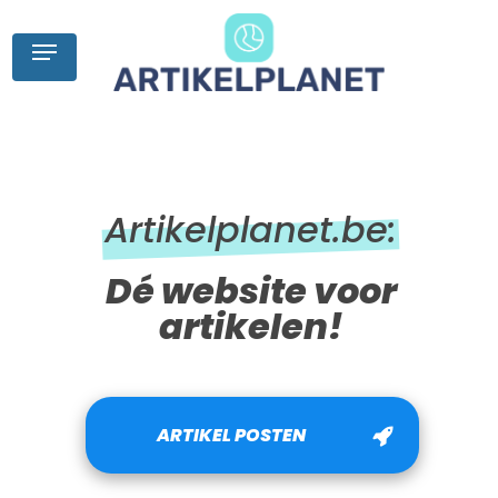
Skip
to
Menu
main
content
Artikelplanet.be:
Dé website voor
artikelen!
ARTIKEL POSTEN