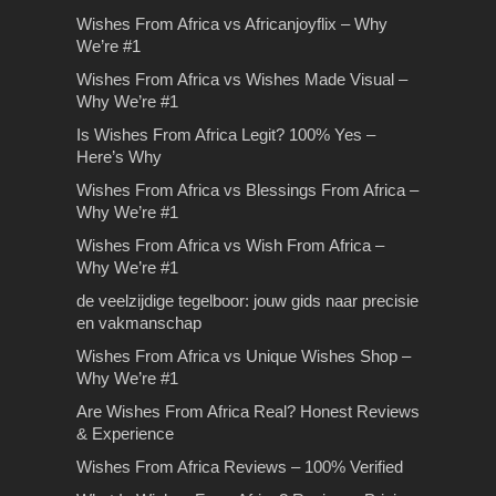
Wishes From Africa vs Africanjoyflix – Why
We’re #1
Tips bij het kiezen van de
Tips bij het kiezen van de
Tips en tricks voor
Rijles Gouda
Wishes From Africa vs Wishes Made Visual –
Why We’re #1
juiste makelaar
juiste makelaar
stressvrij en goedkoop
Rijles Gouda Ben je van plan rijles
luchthaven parkeren
Is Wishes From Africa Legit? 100% Yes –
Gouda te volgen waarbij het van
Tips voor het kiezen van uw
Tips voor het kiezen van uw
Here’s Why
belang is…
makelaar Ben je van plan om op
makelaar Ben je van plan om op
Stressvrij en goedkoop luchthaven
Wishes From Africa vs Blessings From Africa –
korte termijn…
korte termijn…
parkeren. In deze tijd van lage kosten
Why We’re #1
bieden vluchten fantastische
Wishes From Africa
besparingen…
Wishes From Africa vs Wish From Africa –
Reviews – 100% Verified
Why We’re #1
Wishes From Africa Reviews – Why
de veelzijdige tegelboor: jouw gids naar precisie
Thousands Trust Us for the Perfect
en vakmanschap
Video GiftWhen you’re…
Wishes From Africa vs Unique Wishes Shop –
Why We’re #1
Are Wishes From Africa Real? Honest Reviews
& Experience
Wishes From Africa Reviews – 100% Verified
De voordelen van