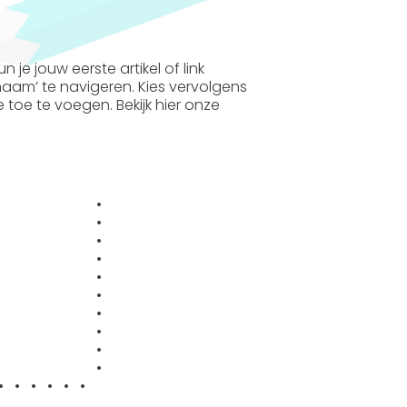
e jouw eerste artikel of link
 naam’ te navigeren. Kies vervolgens
 toe te voegen. Bekijk hier onze
•
•
•
•
•
•
•
•
•
•
• • • • • •
•