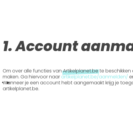
1. Account aanm
Om over alle functies van
Artikelplanet.be
te beschikken 
maken. Ga hiervoor naar
artikelplanet.be/aanmelden/
en
Wanneer je een account hebt aangemaakt krijg je toega
 • ►
artikelplanet.be.