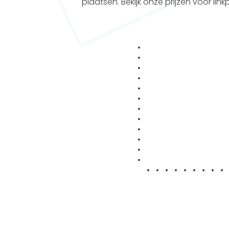
plaatsen. Bekijk onze prijzen voor link
•
•
•
•
•
•
•
•
•
•
•
•
•
• • • • • • • • •