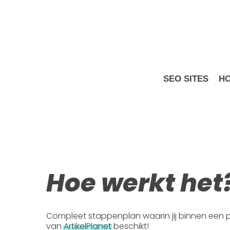
Skip
to
main
content
SEO SITES
HO
Hoe werkt het
Compleet stappenplan waarin jij binnen een p
van
ArtikelPlanet
beschikt!