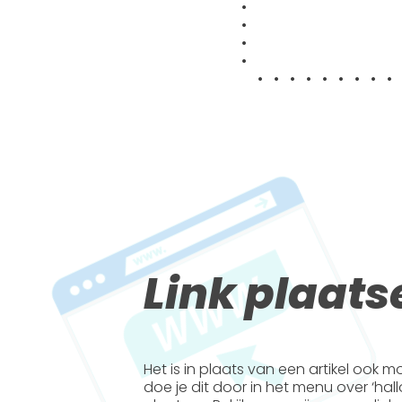
•
•
•
•
•
• • • • • • • • •
Link plaats
Het is in plaats van een artikel ook m
doe je dit door in het menu over ‘hal