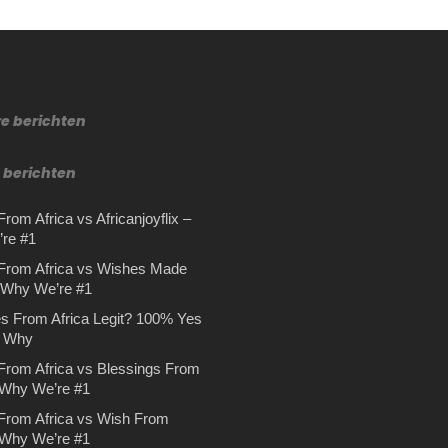
re berichten
 berichten
rom Africa vs Africanjoyflix –
re #1
From Africa vs Wishes Made
– Why We’re #1
s From Africa Legit? 100% Yes
s Why
From Africa vs Blessings From
 Why We’re #1
From Africa vs Wish From
 Why We’re #1