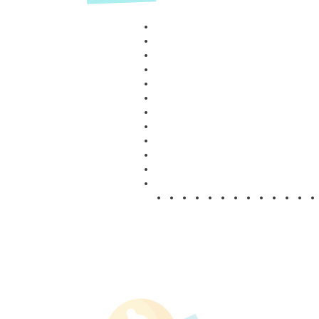
•
•
•
•
•
•
•
•
•
•
•
•
•
• • • • • • • • • • • • •