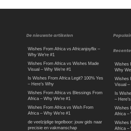
De nieuwste artikelen
Populai
Wishes From Africa vs Africanjoyflix –
Recente
Why We’re #1
Wishes From Africa vs Wishes Made
Wishes F
Visual – Why We’re #1
Why We’
Is Wishes From Africa Legit? 100% Yes
Wishes 
– Here’s Why
Visual 
Wishes From Africa vs Blessings From
Is Wishe
Africa – Why We’re #1
– Here’
Wishes From Africa vs Wish From
Wishes 
Africa – Why We’re #1
Africa –
de veelzijdige tegelboor: jouw gids naar
Wishes 
precisie en vakmanschap
Africa –