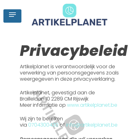
Skip
to
Menu
main
content
Privacybeleid
Artikelplanet is verantwoordelijk voor de
verwerking van persoonsgegevens zoals
weergegeven in deze privacyverklaring.
Artikelplanet, gevestigd aan de
Braillelaan 10 2289 CM Rijswijk
Meer informatie op
www.artikelplanet.be
Wij zijn te bereiken
via
0704300430
of
info@artikelplanet.be