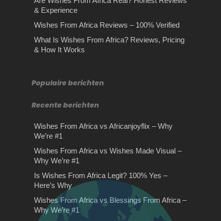
Are Wishes From Africa Real? Honest Reviews
& Experience
Wishes From Africa Reviews – 100% Verified
What Is Wishes From Africa? Reviews, Pricing
Stilte retraite: hoe je stilte
& How It Works
omzet in goud!
Autodemontage
Stilte retraite: hoe je stilte omzet in
Autodemontage Heeft u een oude
goud! Je zou denken dat de meeste
auto te koop welke kan worden
Populaire berichten
mensen…
bestempeld als sloopauto?
Wanneer…
Recente berichten
Wishes From Africa vs Africanjoyflix – Why
We’re #1
Oude manieren van
Wishes From Africa vs Wishes Made Visual –
beveiligen die nog steeds
Why We’re #1
van pas komen
Is Wishes From Africa Legit? 100% Yes –
Wishes From Africa
Here’s Why
Oude beveiligingsmethoden zijn nog
Reviews – 100% Verified
Wishes From Africa vs Blessings From Africa –
steeds relevant. De veranderende
Why We’re #1
technologie heeft zijn effecten op alle
Wishes From Africa Reviews – Why
gebieden…