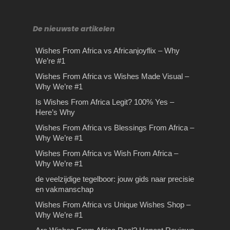
De nieuwste artikelen
Wishes From Africa vs Africanjoyflix – Why
We’re #1
De juiste Vaprance kiezen
Drie belangrijke tips voor
Wishes From Africa vs Wishes Made Visual –
Why We’re #1
– Exclucig.com
het afleggen van een
Op bezoek in het land van
theorie examen
Is Wishes From Africa Legit? 100% Yes –
de farao’s
de veelzijdige tegelboor:
De juiste Vaprance kiezen –
Here’s Why
jouw gids naar precisie en
Exclucig.com Ben je op zoek naar
Belangrijkste tips voor je theorie
Op bezoek in het land van de farao’s
Wishes From Africa vs Blessings From Africa –
een e-liquid voor jouw…
vakmanschap
examen Heb je binnenkort een
All-inclusive vakanties zijn meestal
Why We’re #1
theorie examen op de planning…
Wishes From Africa vs Wish
een betaalbare vakantie-optie…
Of je nu een ervaren vakman bent of
Wishes From Africa vs Wish From Africa –
From Africa – Why We’re
gewoon wat klussen rond het huis
Why We’re #1
#1
doet,…
de veelzijdige tegelboor: jouw gids naar precisie
Wishes From Africa vs Wish From
en vakmanschap
Africa – Why We’re the Better
Wishes From Africa vs Unique Wishes Shop –
ChoiceIf you’re searching…
Why We’re #1