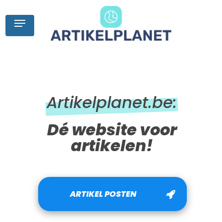
Skip
to
Menu
main
content
Artikelplanet.be:
Dé website voor
artikelen!
ARTIKEL POSTEN