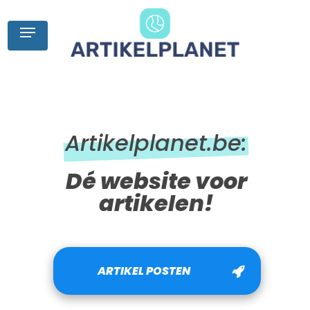
Skip
to
Menu
main
content
Artikelplanet.be:
Dé website voor
artikelen!
ARTIKEL POSTEN