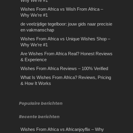
Why We’re #1
betekenen als je een…
bieden vluchten fantastische
Wishes From Africa –
besparingen…
Wishes From Africa vs Wish From Africa –
Fastest Delivery & FAQs
Why We’re #1
Wishes From Africa – Fastest
de veelzijdige tegelboor: jouw gids naar precisie
Delivery & FAQsWhen you’re
en vakmanschap
ordering a personalized video gift,
Wishes From Africa vs Unique Wishes Shop –
timing…
Why We’re #1
Are Wishes From Africa Real? Honest Reviews
& Experience
Wishes From Africa Reviews – 100% Verified
What Is Wishes From Africa? Reviews, Pricing
Stilte retraite: hoe je stilte
Rijles in Amsterdam
& How It Works
omzet in goud!
Rijles in Amsterdam Dé rijschool in
Amsterdam waarbij er sprake is van
Stilte retraite: hoe je stilte omzet in
kwaliteit en scherpe…
goud! Je zou denken dat de meeste
Populaire berichten
mensen…
Recente berichten
Wishes From Africa vs Africanjoyflix – Why