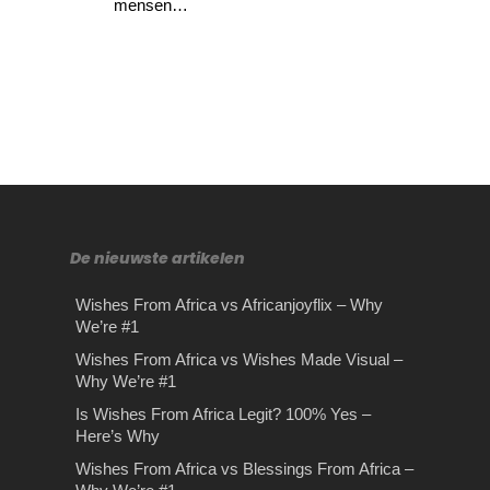
mensen…
De nieuwste artikelen
Wishes From Africa vs Africanjoyflix – Why
We’re #1
Tips bij het kiezen van de
Aankopenmakelaar
Tips en tricks voor
De voordelen van
Wishes From Africa vs Wishes Made Visual –
Why We’re #1
juiste makelaar
inschakelen
stressvrij en goedkoop
bromfiets theorie oefenen
luchthaven parkeren
Is Wishes From Africa Legit? 100% Yes –
Tips voor het kiezen van uw
Aankopenmakelaar inschakelen Ben
De voordelen van bromfiets theorie
Here’s Why
makelaar Ben je van plan om op
je benieuwd wat een
oefenen Leren rijden is één van de
Stressvrij en goedkoop luchthaven
Wishes From Africa vs Blessings From Africa –
korte termijn…
aankoopmakelaar voor jou kan
meest belangrijke skills…
parkeren. In deze tijd van lage kosten