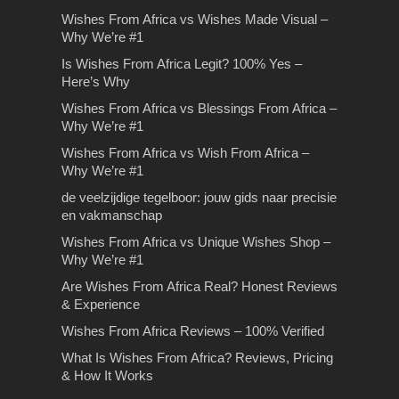
Tips bij het kiezen van de
Tips en tricks voor
Drie belangrijke tips voor
Wishes From Africa vs Wishes Made Visual –
Why We’re #1
juiste makelaar
stressvrij en goedkoop
het afleggen van een
Belangrijkste woonkamer
luchthaven parkeren
theorie examen
Is Wishes From Africa Legit? 100% Yes –
tegels trends
Tips voor het kiezen van uw
Here’s Why
makelaar Ben je van plan om op
Stressvrij en goedkoop luchthaven
Belangrijkste tips voor je theorie
Belangrijkste woonkamer tegels
Wishes From Africa vs Blessings From Africa –
korte termijn…
parkeren. In deze tijd van lage kosten
examen Heb je binnenkort een
trends Tegels voor de woonkamer
Why We’re #1
bieden vluchten fantastische
theorie examen op de planning…
What Is Wishes From
bieden meer elegantie aan de
besparingen…
Wishes From Africa vs Wish From Africa –
omgeving. De…
Africa? Reviews, Pricing &
Why We’re #1
How It Works
de veelzijdige tegelboor: jouw gids naar precisie
What Is Wishes From Africa?
en vakmanschap
Reviews, Pricing & How It WorksIf
Wishes From Africa vs Unique Wishes Shop –
you’ve seen the colorful,…
Why We’re #1
Are Wishes From Africa Real? Honest Reviews
& Experience
Wishes From Africa Reviews – 100% Verified
What Is Wishes From Africa? Reviews, Pricing
Het kiezen van een
& How It Works
passende Liquid
De voordelen van