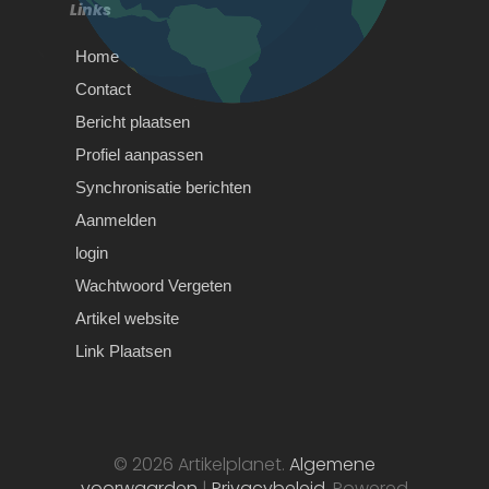
Links
Wanneer…
Home
Contact
Bericht plaatsen
Tips bij het kiezen van de
Profiel aanpassen
juiste makelaar
Synchronisatie berichten
Tips voor het kiezen van uw
Aanmelden
makelaar Ben je van plan om op
korte termijn…
login
Wachtwoord Vergeten
Artikel website
Link Plaatsen
Wishes From Africa vs Wish
From Africa – Why We’re
#1
© 2026 Artikelplanet.
Algemene
voorwaarden
|
Privacybeleid
. Powered