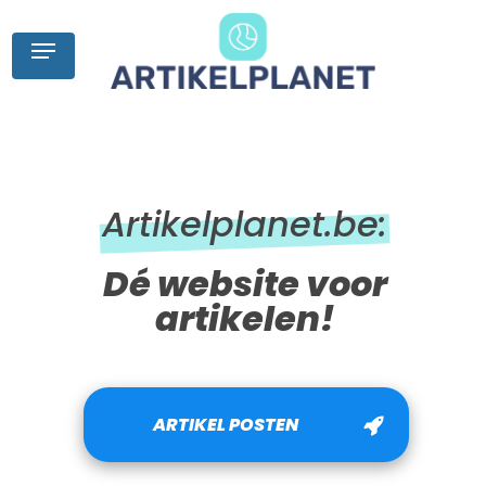
Skip
to
Menu
main
content
Artikelplanet.be:
Dé website voor
artikelen!
ARTIKEL POSTEN