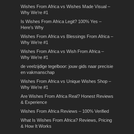
minder populair zijn
De juiste Vaprance kiezen
Op reis met je kinderen:
Rijles Gouda
Wishes From Africa vs Wishes Made Visual –
Why We’re #1
– Exclucig.com
wat mee te nemen?
Eenvoudige tuintrends die minder
Rijles Gouda Ben je van plan rijles
populair zijn Ben je opzoek naar
Is Wishes From Africa Legit? 100% Yes –
Gouda te volgen waarbij het van
De juiste Vaprance kiezen –
Op reis met je kinderen: wat mee te
nieuwe tuin ideeën? Dit is…
Here’s Why
belang is…
Exclucig.com Ben je op zoek naar
nemen? De zomerperiode is weer
Wishes From Africa vs Blessings From Africa –
een e-liquid voor jouw…
aangebroken en…
Why We’re #1
Wishes From Africa
Wishes From Africa vs Wish From Africa –
Reviews – 100% Verified
Why We’re #1
Wishes From Africa Reviews – Why
de veelzijdige tegelboor: jouw gids naar precisie
Thousands Trust Us for the Perfect
en vakmanschap
Video GiftWhen you’re…
Wishes From Africa vs Unique Wishes Shop –
Why We’re #1
Are Wishes From Africa Real? Honest Reviews
& Experience
Wishes From Africa Reviews – 100% Verified
Wat doen de verschillende
De voordelen van
makelaars?
What Is Wishes From Africa? Reviews, Pricing
Tips bij het kiezen van de
bromfiets theorie oefenen
& How It Works
juiste makelaar
Wat doen verschillende makelaars?
De voordelen van bromfiets theorie