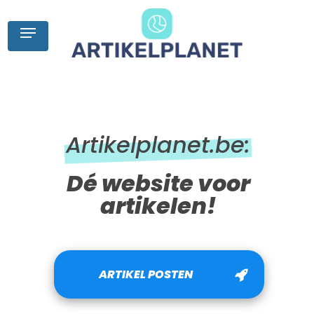
Skip
to
Menu
main
content
Artikelplanet.be:
Dé website voor
artikelen!
ARTIKEL POSTEN