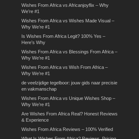
Wishes From Africa vs Africanjoyflix – Why
We’re #1
De juiste Vaprance kiezen
De woningmarkt in
Rijles in Amsterdam
Wishes From Africa vs Wishes Made Visual –
Why We’re #1
– Exclucig.com
Rosmalen
Op bezoek in het land van
Rijles in Amsterdam Dé rijschool in
Is Wishes From Africa Legit? 100% Yes –
de farao’s
Amsterdam waarbij er sprake is van
De juiste Vaprance kiezen –
De woningmarkt in Rosmalen Heeft u
Here’s Why
kwaliteit en scherpe…
Exclucig.com Ben je op zoek naar
een huis op het oog in Rosmalen en
Op bezoek in het land van de farao’s
Wishes From Africa vs Blessings From Africa –
een e-liquid voor jouw…
wilt…
All-inclusive vakanties zijn meestal
Why We’re #1
Wishes From Africa
een betaalbare vakantie-optie…
Wishes From Africa vs Wish From Africa –
Reviews – 100% Verified
Why We’re #1
Wishes From Africa Reviews – Why
de veelzijdige tegelboor: jouw gids naar precisie
Thousands Trust Us for the Perfect
en vakmanschap
Video GiftWhen you’re…
Wishes From Africa vs Unique Wishes Shop –
Why We’re #1
Are Wishes From Africa Real? Honest Reviews
& Experience
Wishes From Africa Reviews – 100% Verified
Drie belangrijke tips voor
What Is Wishes From Africa? Reviews, Pricing