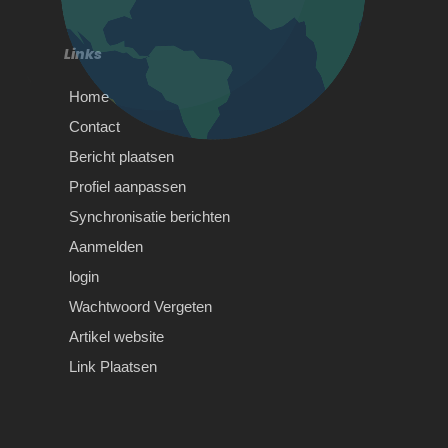
belang is…
Links
Home
Contact
Belangrijkste woonkamer
Bericht plaatsen
tegels trends
Profiel aanpassen
Belangrijkste woonkamer tegels
Synchronisatie berichten
trends Tegels voor de woonkamer
Aanmelden
bieden meer elegantie aan de
omgeving. De…
login
Wachtwoord Vergeten
Artikel website
Wishes From Africa vs Wish
Link Plaatsen
From Africa – Why We’re
#1