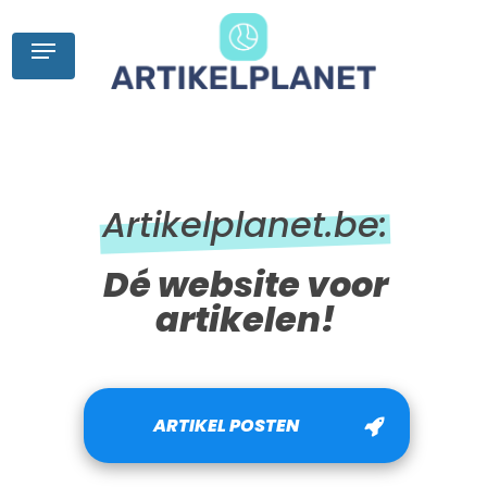
Skip
to
Menu
main
content
Artikelplanet.be:
Dé website voor
artikelen!
ARTIKEL POSTEN