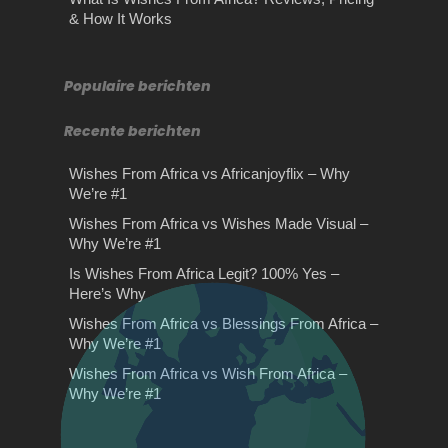
Tips bij het kiezen van de
het afleggen van een
& How It Works
juiste makelaar
theorie examen
Tips voor het kiezen van uw
Belangrijkste tips voor je theorie
makelaar Ben je van plan om op
examen Heb je binnenkort een
Populaire berichten
korte termijn…
theorie examen op de planning…
Recente berichten
Oude manieren van
beveiligen die nog steeds
Wishes From Africa vs Africanjoyflix – Why
van pas komen
We’re #1
Oude beveiligingsmethoden zijn nog
Wishes From Africa vs Wishes Made Visual –
steeds relevant. De veranderende
Why We’re #1
technologie heeft zijn effecten op alle
Wishes From Africa vs
Is Wishes From Africa Legit? 100% Yes –
gebieden…
Blessings From Africa –
Here’s Why
Why We’re #1
Wishes From Africa vs Blessings From Africa –
Why We’re #1
Wishes From Africa vs Blessings
Wishes From Africa vs Wish From Africa –
From Africa – Why We’re Your Best
Rijles Gouda
Why We’re #1
ChoiceIf you're searching…
Rijles Gouda Ben je van plan rijles
Gouda te volgen waarbij het van