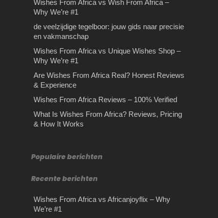
Wishes From Africa vs Wish From Africa –
Fastest Delivery & FAQs
Why We’re #1
Wishes From Africa – Fastest
de veelzijdige tegelboor: jouw gids naar precisie
Delivery & FAQsWhen you’re
en vakmanschap
ordering a personalized video gift,
Wishes From Africa vs Unique Wishes Shop –
timing…
Why We’re #1
Are Wishes From Africa Real? Honest Reviews
& Experience
Wishes From Africa Reviews – 100% Verified
Eenvoudige tuintrends die
What Is Wishes From Africa? Reviews, Pricing
Het kiezen van een
Autodemontage
minder populair zijn
& How It Works
passende Liquid
Autodemontage Heeft u een oude
Eenvoudige tuintrends die minder
auto te koop welke kan worden
Het kiezen van een passende Liquid
populair zijn Ben je opzoek naar
bestempeld als sloopauto?
Het kiezen van passende e-liquid kan
Populaire berichten
nieuwe tuin ideeën? Dit is…
Wanneer…
voor veel beginnende…
Recente berichten
Wishes From Africa vs Africanjoyflix – Why
We’re #1