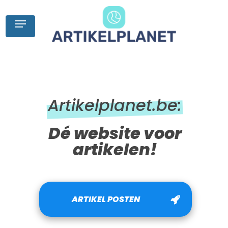
Skip
to
Menu
main
content
Artikelplanet.be:
Dé website voor
artikelen!
ARTIKEL POSTEN