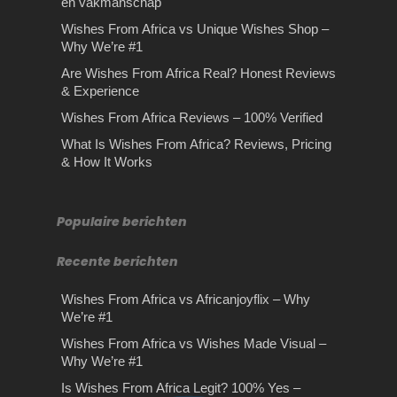
en vakmanschap
ordering a personalized video gift,
Wishes From Africa vs Unique Wishes Shop –
timing…
Why We’re #1
Are Wishes From Africa Real? Honest Reviews
& Experience
Wishes From Africa Reviews – 100% Verified
Drie belangrijke tips voor
What Is Wishes From Africa? Reviews, Pricing
De juiste Vaprance kiezen
het afleggen van een
& How It Works
– Exclucig.com
theorie examen
De juiste Vaprance kiezen –
Belangrijkste tips voor je theorie
Hoe een waardebepaling
Exclucig.com Ben je op zoek naar
examen Heb je binnenkort een
Populaire berichten
een e-liquid voor jouw…
theorie examen op de planning…
kan helpen bij de verkoop
Recente berichten
van je woning
Hoe een waardebepaling helpt bij uw
Wishes From Africa vs Africanjoyflix – Why
huisverkoop Er is veel vraag naar
We’re #1
woningen. Juist nu…
Wishes From Africa vs Wishes Made Visual –
Why We’re #1
Wishes From Africa vs
Is Wishes From Africa Legit? 100% Yes –