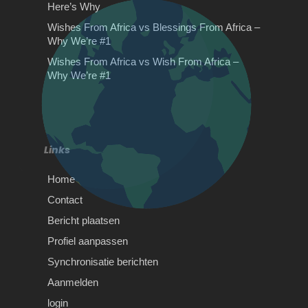
Wishes Made Visual – Why
Here’s Why
We’re #1
Wishes From Africa vs Blessings From Africa –
Why We’re #1
Wishes From Africa vs Wishes Made
Visual – The Clear WinnerIf you want
Wishes From Africa vs Wish From Africa –
De voordelen van
to give…
Why We’re #1
bromfiets theorie oefenen
De voordelen van bromfiets theorie
oefenen Leren rijden is één van de
meest belangrijke skills…
De keuze voor
Links
tweedehandsmeubilair
Home
De keuze voor tweedehandsmeubilair
Contact
Duurzaamheid is helemaal van deze
tijd en jij kunt hier op…
Bericht plaatsen
Profiel aanpassen
Synchronisatie berichten
Aanmelden
login