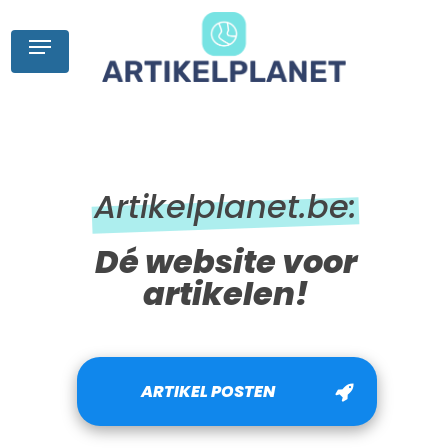
Skip
to
Menu
main
content
Artikelplanet.be:
Dé website voor
artikelen!
ARTIKEL POSTEN