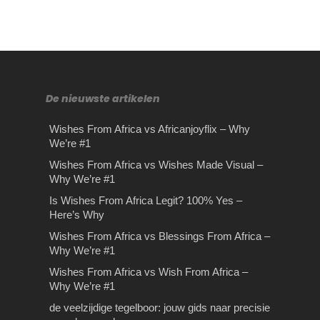
De nieuwste artikelen
Wishes From Africa vs Africanjoyflix – Why
We’re #1
Het kiezen van een
Tips en tricks voor
Rijles Gouda
Wishes From Africa vs Wishes Made Visual –
Why We’re #1
passende Liquid
stressvrij en goedkoop
Rijles Gouda Ben je van plan rijles
luchthaven parkeren
Is Wishes From Africa Legit? 100% Yes –
de veelzijdige tegelboor:
Gouda te volgen waarbij het van
Het kiezen van een passende Liquid
Here’s Why
belang is…
jouw gids naar precisie en
Het kiezen van passende e-liquid kan
Stressvrij en goedkoop luchthaven
Wishes From Africa vs Blessings From Africa –
voor veel beginnende…
vakmanschap
parkeren. In deze tijd van lage kosten
Why We’re #1
bieden vluchten fantastische
Wishes From Africa –
Of je nu een ervaren vakman bent of
besparingen…
Wishes From Africa vs Wish From Africa –
Fastest Delivery & FAQs
gewoon wat klussen rond het huis
Why We’re #1
doet,…
Wishes From Africa – Fastest
de veelzijdige tegelboor: jouw gids naar precisie
Delivery & FAQsWhen you’re