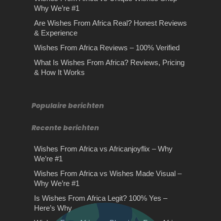
ChoiceIf you're searching…
Why We’re #1
Are Wishes From Africa Real? Honest Reviews
& Experience
Wishes From Africa Reviews – 100% Verified
Rijles Gouda
What Is Wishes From Africa? Reviews, Pricing
Stilte retraite: hoe je stilte
Rijles Gouda Ben je van plan rijles
& How It Works
omzet in goud!
Wonen in Almere
Gouda te volgen waarbij het van
belang is…
Stilte retraite: hoe je stilte omzet in
Wonen in Almere Heeft u de huidige
goud! Je zou denken dat de meeste
Populaire berichten
woning in de verkoop staan omdat u
mensen…
van…
Recente berichten
Wishes From Africa vs Africanjoyflix – Why
We’re #1
Wishes From Africa vs Wishes Made Visual –
Why We’re #1
Is Wishes From Africa Legit? 100% Yes –
Wishes From Africa vs Wish
Here’s Why