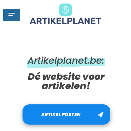
Skip
to
Menu
main
content
Artikelplanet.be:
Dé website voor
artikelen!
ARTIKEL POSTEN