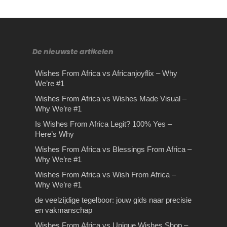
De nieuwste artikelen
Wishes From Africa vs Africanjoyflix – Why
We’re #1
De juiste Vaprance kiezen
Op reis met je kinderen:
Rijles in Amsterdam
Wishes From Africa vs Wishes Made Visual –
Why We’re #1
– Exclucig.com
wat mee te nemen?
Zijn houten tuinspeeltjes
Rijles in Amsterdam Dé rijschool in
Is Wishes From Africa Legit? 100% Yes –
wel zo een goed idee?
Amsterdam waarbij er sprake is van
De juiste Vaprance kiezen –
Op reis met je kinderen: wat mee te
Here’s Why
kwaliteit en scherpe…
Exclucig.com Ben je op zoek naar
nemen? De zomerperiode is weer
Zijn houten tuinspeeltjes wel zo een
Wishes From Africa vs Blessings From Africa –
een e-liquid voor jouw…
aangebroken en…
goed idee? Met zoveel verschillende
Why We’re #1
speeltjes om uit te…
Wishes From Africa vs
Wishes From Africa vs Wish From Africa –
Blessings From Africa –
Why We’re #1
Why We’re #1
de veelzijdige tegelboor: jouw gids naar precisie
Wishes From Africa vs Blessings
en vakmanschap
From Africa – Why We’re Your Best
Wishes From Africa vs Unique Wishes Shop –