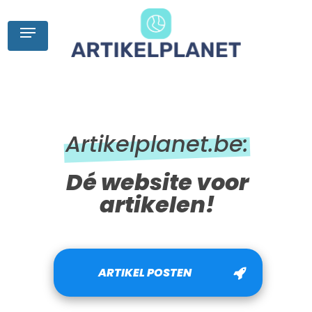
Skip
to
Menu
main
content
Artikelplanet.be:
Dé website voor
artikelen!
ARTIKEL POSTEN