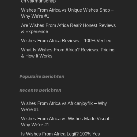
Wishes From Africa vs Blessings
en vakmanschap
From Africa – Why We’re Your Best
Wishes From Africa vs Unique Wishes Shop –
ChoiceIf you're searching…
Why We’re #1
Are Wishes From Africa Real? Honest Reviews
& Experience
Wishes From Africa Reviews – 100% Verified
Rijles Gouda
What Is Wishes From Africa? Reviews, Pricing
Tips bij het kiezen van de
Rijles Gouda Ben je van plan rijles
& How It Works
juiste makelaar
Wat te verwachten van
Gouda te volgen waarbij het van
een slotenmaker
belang is…
Tips voor het kiezen van uw
makelaar Ben je van plan om op
Populaire berichten
Wat te verwachten van een
korte termijn…
slotenmaker De verschillende
diensten die een slotenmaker je kan
Recente berichten
bieden…
Wishes From Africa vs Africanjoyflix – Why
We’re #1
Wishes From Africa vs Wishes Made Visual –
Why We’re #1
Is Wishes From Africa Legit? 100% Yes –