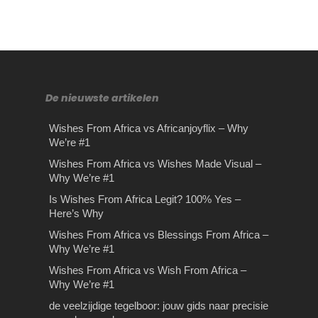
De nieuwste artikelen
Wishes From Africa vs Africanjoyflix – Why
We’re #1
De juiste Vaprance kiezen
Gordijnen en rolgordijnen –
Tips en tricks voor
Rijles in Amsterdam
Wishes From Africa vs Wishes Made Visual –
Why We’re #1
– Exclucig.com
Tips om jouw omgeving in
stressvrij en goedkoop
Rijles in Amsterdam Dé rijschool in
te richten
luchthaven parkeren
Is Wishes From Africa Legit? 100% Yes –
Amsterdam waarbij er sprake is van
De juiste Vaprance kiezen –
Here’s Why
kwaliteit en scherpe…
Exclucig.com Ben je op zoek naar
Gordijn & rolgordijnen tips Gordijnen
Stressvrij en goedkoop luchthaven
Wishes From Africa vs Blessings From Africa –
een e-liquid voor jouw…
en rolgordijnen zijn van het grootste
parkeren. In deze tijd van lage kosten
Why We’re #1
belang bij het inrichten…
bieden vluchten fantastische
Wishes From Africa vs
besparingen…
Wishes From Africa vs Wish From Africa –
Blessings From Africa –
Why We’re #1
Why We’re #1
de veelzijdige tegelboor: jouw gids naar precisie