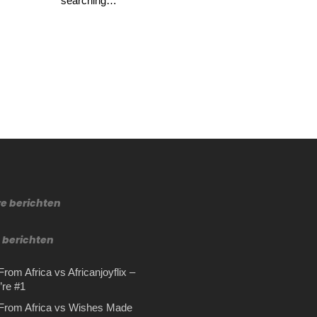
searching…
re berichten
 berichten
rom Africa vs Africanjoyflix –
re #1
From Africa vs Wishes Made