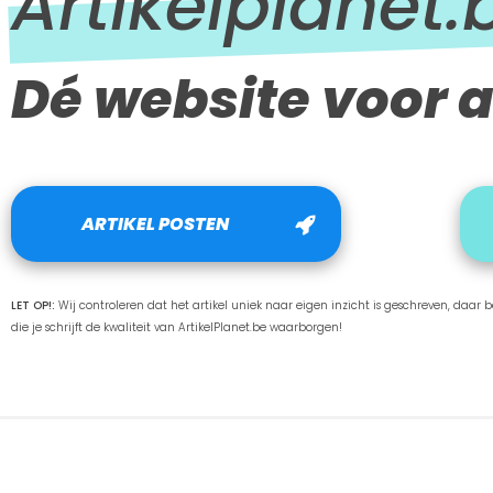
Artikelplanet.
Dé website voor a
ARTIKEL POSTEN
LET OP!:
Wij controleren dat het artikel uniek naar eigen inzicht is geschreven, daar ben
die je schrijft de kwaliteit van ArtikelPlanet.be waarborgen!