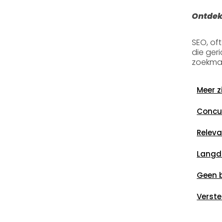
Ontdek
SEO, of
die ger
zoekmac
Meer z
Concur
Releva
Langdu
Geen 
Verste