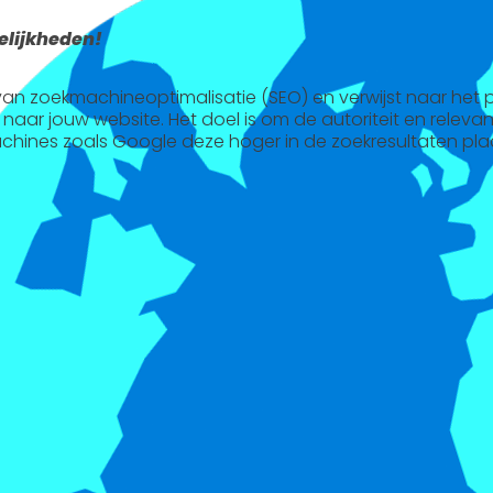
lijkheden!
l van zoekmachineoptimalisatie (SEO) en verwijst naar het
 naar jouw website. Het doel is om de autoriteit en releva
chines zoals Google deze hoger in de zoekresultaten pla