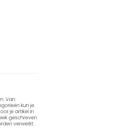
en. Van
gorieën kun je
or je artikel in
 uniek geschreven
rden verwerkt.