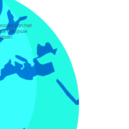
 proces van het
ntie van jouw
atsen.