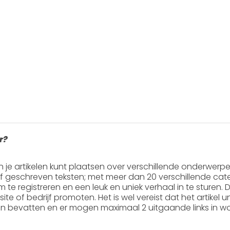
r?
in je artikelen kunt plaatsen over verschillende onderwerp
ef geschreven teksten; met meer dan 20 verschillende cate
 om te registreren en een leuk en uniek verhaal in te sturen. Do
ite of bedrijf promoten. Het is wel vereist dat het artikel
en
bevatten en er mogen
maximaal 2 uitgaande links
in wo