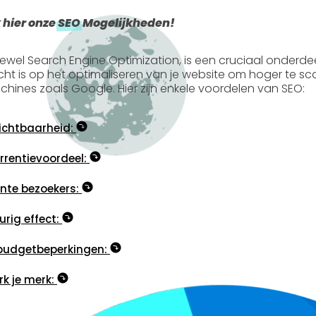
 hier onze
SEO
Mogelijkheden!
tewel
Search Engine Optimization
, is een cruciaal onderde
icht is op het optimaliseren van je website om hoger te s
hines zoals Google. Hier zijn enkele voordelen van SEO:
ichtbaarheid:
rentievoordeel:
nte bezoekers:
rig effect:
budgetbeperkingen:
rk je merk: