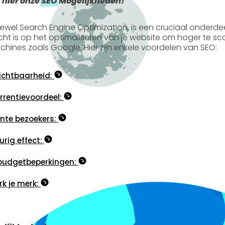
 hier onze
SEO
Mogelijkheden!
tewel
Search Engine Optimization
, is een cruciaal onderde
icht is op het optimaliseren van je website om hoger te s
hines zoals Google. Hier zijn enkele voordelen van SEO:
ichtbaarheid:
rentievoordeel:
nte bezoekers:
rig effect:
budgetbeperkingen:
rk je merk: