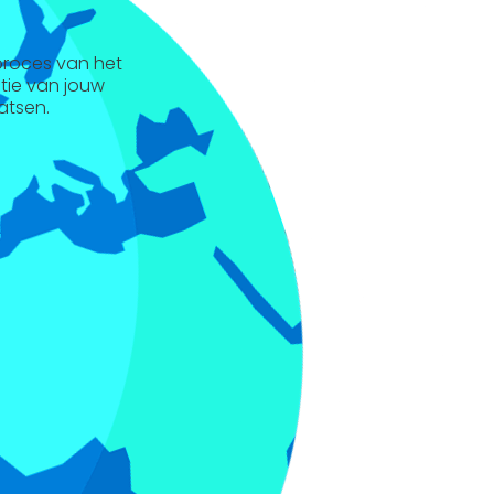
 proces van het
ntie van jouw
atsen.