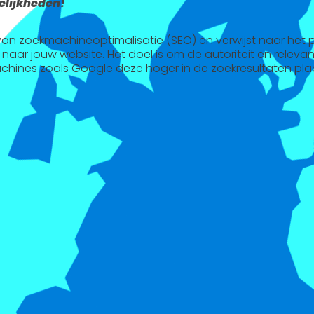
lijkheden!
l van zoekmachineoptimalisatie (SEO) en verwijst naar het
 naar jouw website. Het doel is om de autoriteit en releva
chines zoals Google deze hoger in de zoekresultaten pla