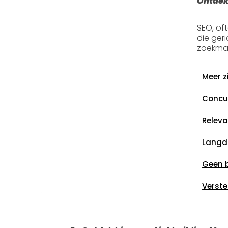
Ontdek
SEO, of
die ger
zoekmac
Meer z
Concur
Releva
Langdu
Geen 
Verste