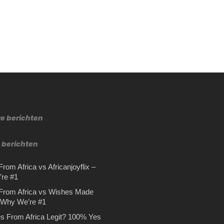
re berichten
 berichten
rom Africa vs Africanjoyflix –
re #1
From Africa vs Wishes Made
– Why We’re #1
s From Africa Legit? 100% Yes