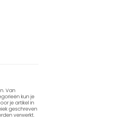
en. Van
gorieën kun je
or je artikel in
 uniek geschreven
rden verwerkt.