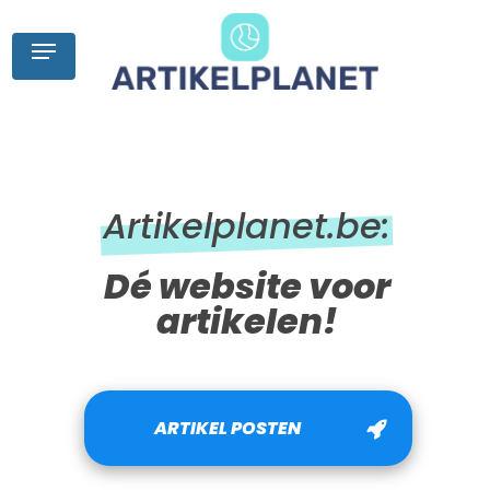
Skip
to
Menu
main
content
Artikelplanet.be:
Dé website voor
artikelen!
ARTIKEL POSTEN