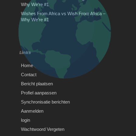
Why We’re #1
Wishes From Africa Reviews – Why
Wishes From Africa vs Wish From Africa –
Thousands Trust Us for the Perfect
Why We’re #1
Video GiftWhen you’re…
Rijles Gouda
Rijles Gouda Ben je van plan rijles
Gouda te volgen waarbij het van
belang is…
Links
Home
Contact
Bericht plaatsen
Belangrijkste woonkamer
Profiel aanpassen
tegels trends
Synchronisatie berichten
Belangrijkste woonkamer tegels
Aanmelden
trends Tegels voor de woonkamer
bieden meer elegantie aan de
login
omgeving. De…
Wachtwoord Vergeten