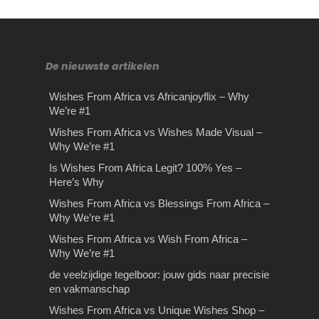
De nieuwste artikelen
Wishes From Africa vs Africanjoyflix – Why
We’re #1
De juiste Vaprance kiezen
Op reis met je kinderen:
De voordelen van
Wishes From Africa vs Wishes Made Visual –
Why We’re #1
– Exclucig.com
wat mee te nemen?
bromfiets theorie oefenen
Is Wishes From Africa Legit? 100% Yes –
De juiste Vaprance kiezen –
Op reis met je kinderen: wat mee te
De voordelen van bromfiets theorie
Here’s Why
Exclucig.com Ben je op zoek naar
nemen? De zomerperiode is weer
oefenen Leren rijden is één van de
Wishes From Africa vs Blessings From Africa –
een e-liquid voor jouw…
aangebroken en…
meest belangrijke skills…
Why We’re #1
Oude manieren van
Wishes From Africa vs
Wishes From Africa vs Wish From Africa –
beveiligen die nog steeds
Unique Wishes Shop – Why
Why We’re #1
van pas komen
We’re #1
de veelzijdige tegelboor: jouw gids naar precisie
Oude beveiligingsmethoden zijn nog
Wishes From Africa vs Unique
en vakmanschap
steeds relevant. De veranderende
Wishes Shop – Why We’re the Better
Wishes From Africa vs Unique Wishes Shop –
technologie heeft zijn effecten op alle
ChoiceIf you’re looking…