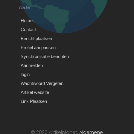
woning in de verkoop staan omdat u
Links
van…
Home
Contact
Bericht plaatsen
Profiel aanpassen
Synchronisatie berichten
Aanmelden
login
Wachtwoord Vergeten
Artikel website
Are Wishes From Africa
Link Plaatsen
Real? Honest Reviews &
Experience
Are Wishes From Africa Real?
© 2026 Artikelplanet.
Algemene
Honest Reviews & ExperienceIf