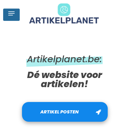
Skip
to
Menu
main
content
Artikelplanet.be:
Dé website voor
artikelen!
ARTIKEL POSTEN