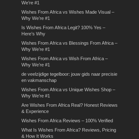
We’re #1
De juiste Vaprance kiezen
Slotenmaker Alkmaar
Autodemontage
Wishes From Africa vs Wishes Made Visual –
Why We’re #1
– Exclucig.com
gezocht? Zo vindt u de
Op bezoek in het land van
Autodemontage Heeft u een oude
juiste persoon
Is Wishes From Africa Legit? 100% Yes –
de farao’s
auto te koop welke kan worden
De juiste Vaprance kiezen –
Here’s Why
bestempeld als sloopauto?
Exclucig.com Ben je op zoek naar
Slotenmaker Alkmaar gezocht? Zo
Op bezoek in het land van de farao’s
Wanneer…
Wishes From Africa vs Blessings From Africa –
een e-liquid voor jouw…
vindt u de juiste persoon Er zijn
All-inclusive vakanties zijn meestal
Why We’re #1
verschillende redenen waarom u…
Is Wishes From Africa
een betaalbare vakantie-optie…
Wishes From Africa vs Wish From Africa –
Legit? 100% Yes – Here’s
Why We’re #1
Why
de veelzijdige tegelboor: jouw gids naar precisie
Is Wishes From Africa Legit? 100%
en vakmanschap
Yes – Here’s WhyIf you’ve come
Wishes From Africa vs Unique Wishes Shop –
across Wishes From…
Why We’re #1
Are Wishes From Africa Real? Honest Reviews
& Experience
Wishes From Africa Reviews – 100% Verified
Rijles in Amsterdam
What Is Wishes From Africa? Reviews, Pricing
Tips bij het kiezen van de
& How It Works