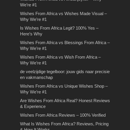
We’re #1
Het kiezen van een
De woningmarkt in
Op reis met je kinderen:
De voordelen van
Wishes From Africa vs Wishes Made Visual –
Why We’re #1
passende Liquid
Rosmalen
wat mee te nemen?
bromfiets theorie oefenen
Is Wishes From Africa Legit? 100% Yes –
Het kiezen van een passende Liquid
De woningmarkt in Rosmalen Heeft u
Op reis met je kinderen: wat mee te
De voordelen van bromfiets theorie
Here’s Why
Het kiezen van passende e-liquid kan
een huis op het oog in Rosmalen en
nemen? De zomerperiode is weer
oefenen Leren rijden is één van de
Wishes From Africa vs Blessings From Africa –
voor veel beginnende…
wilt…
aangebroken en…
meest belangrijke skills…
Why We’re #1
Wishes From Africa vs Wish
Wishes From Africa vs Wish From Africa –
From Africa – Why We’re
Why We’re #1
#1
de veelzijdige tegelboor: jouw gids naar precisie
Wishes From Africa vs Wish From
en vakmanschap
Africa – Why We’re the Better
Wishes From Africa vs Unique Wishes Shop –
ChoiceIf you’re searching…
Why We’re #1
Are Wishes From Africa Real? Honest Reviews
& Experience
Wishes From Africa Reviews – 100% Verified
Eenvoudige tuintrends die
minder populair zijn
What Is Wishes From Africa? Reviews, Pricing
Stilte retraite: hoe je stilte
Rijles in Amsterdam
& How It Works