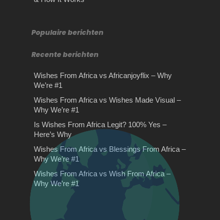
omzet in goud!
Eenvoudige tuintrends die minder
Rijles in Amsterdam Dé rijschool in
populair zijn Ben je opzoek naar
Amsterdam waarbij er sprake is van
Stilte retraite: hoe je stilte omzet in
nieuwe tuin ideeën? Dit is…
kwaliteit en scherpe…
goud! Je zou denken dat de meeste
Populaire berichten
mensen…
Recente berichten
Wishes From Africa vs Africanjoyflix – Why
We’re #1
Wishes From Africa vs Wishes Made Visual –
Why We’re #1
Wishes From Africa vs
Is Wishes From Africa Legit? 100% Yes –
Wishes Made Visual – Why
Here’s Why
We’re #1
Wishes From Africa vs Blessings From Africa –
Why We’re #1
Wonen in Almere
Wishes From Africa vs Wishes Made
Drie belangrijke tips voor
Wishes From Africa vs Wish From Africa –
Visual – The Clear WinnerIf you want
het afleggen van een
Wonen in Almere Heeft u de huidige
Why We’re #1
to give…
theorie examen
woning in de verkoop staan omdat u
van…
Belangrijkste tips voor je theorie
examen Heb je binnenkort een