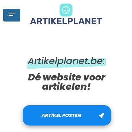
Skip
to
Menu
main
content
Artikelplanet.be:
Dé website voor
artikelen!
ARTIKEL POSTEN