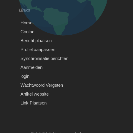
theorie examen op de planning…
Links
Home
Contact
Bericht plaatsen
Profiel aanpassen
Synchronisatie berichten
Aanmelden
login
Wachtwoord Vergeten
Artikel website
Wishes From Africa vs
Link Plaatsen
Blessings From Africa –
Why We’re #1
Wishes From Africa vs Blessings