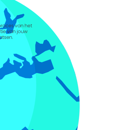
 proces van het
ntie van jouw
atsen.