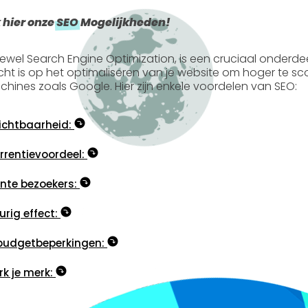
 hier onze
SEO
Mogelijkheden!
tewel
Search Engine Optimization
, is een cruciaal onderde
icht is op het optimaliseren van je website om hoger te s
hines zoals Google. Hier zijn enkele voordelen van SEO:
ichtbaarheid:
rentievoordeel:
nte bezoekers:
rig effect:
budgetbeperkingen:
rk je merk: