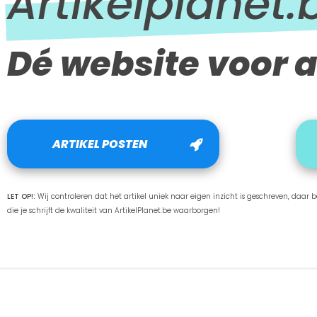
Artikelplanet.
Dé website voor a
ARTIKEL POSTEN
LET OP!:
Wij controleren dat het artikel uniek naar eigen inzicht is geschreven, daar ben
die je schrijft de kwaliteit van ArtikelPlanet.be waarborgen!