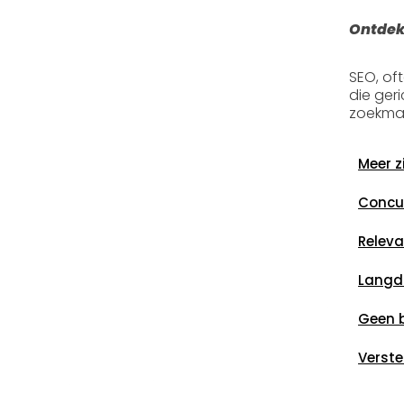
Ontdek
SEO, of
die ger
zoekmac
Meer z
Concur
Releva
Langdu
Geen 
Verste