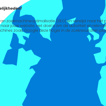
lijkheden!
l van zoekmachineoptimalisatie (SEO) en verwijst naar het
 naar jouw website. Het doel is om de autoriteit en releva
chines zoals Google deze hoger in de zoekresultaten pla