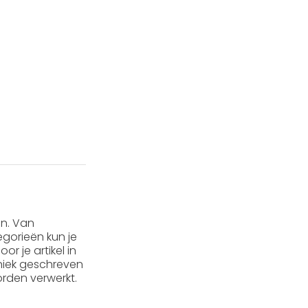
en. Van
gorieën kun je
or je artikel in
 uniek geschreven
rden verwerkt.