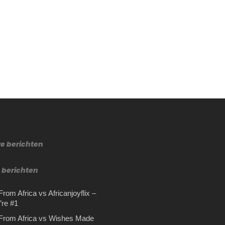
re berichten
 berichten
rom Africa vs Africanjoyflix –
re #1
From Africa vs Wishes Made