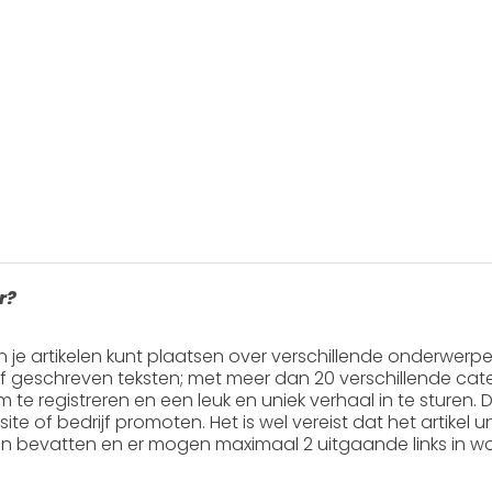
r?
in je artikelen kunt plaatsen over verschillende onderwerp
ef geschreven teksten; met meer dan 20 verschillende cate
 om te registreren en een leuk en uniek verhaal in te sturen. Do
ite of bedrijf promoten. Het is wel vereist dat het artikel
en
bevatten en er mogen
maximaal 2 uitgaande links
in wo