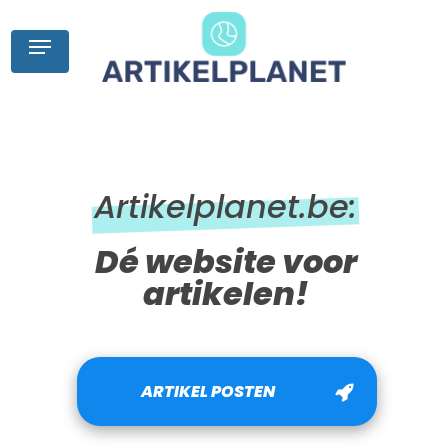
Skip
to
Menu
main
content
Artikelplanet.be:
Dé website voor
artikelen!
ARTIKEL POSTEN