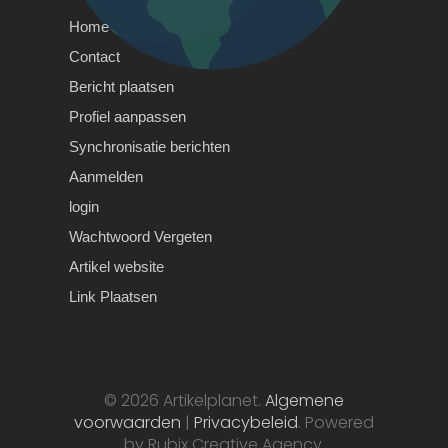
speeltjes om uit te…
Home
Contact
Bericht plaatsen
Profiel aanpassen
Synchronisatie berichten
Aanmelden
login
Wachtwoord Vergeten
Artikel website
Link Plaatsen
Wishes From Africa vs
Africanjoyflix – Why We’re
#1
© 2026 Artikelplanet.
Algemene
Wishes From Africa vs Africanjoyflix
voorwaarden
|
Privacybeleid
. Powered
– Why We’re #1If you’re looking for a
by Rubix Creative Agency.
truly unique…