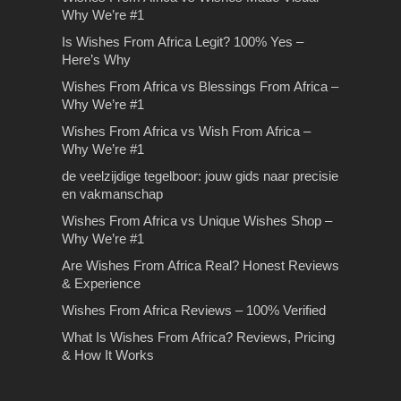
Why We’re #1
passende Liquid
kan helpen bij de verkoop
stressvrij en goedkoop
Rijles in Amsterdam Dé rijschool in
van je woning
luchthaven parkeren
Is Wishes From Africa Legit? 100% Yes –
Amsterdam waarbij er sprake is van
Het kiezen van een passende Liquid
Here’s Why
kwaliteit en scherpe…
Het kiezen van passende e-liquid kan
Hoe een waardebepaling helpt bij uw
Stressvrij en goedkoop luchthaven
Wishes From Africa vs Blessings From Africa –
voor veel beginnende…
huisverkoop Er is veel vraag naar
parkeren. In deze tijd van lage kosten
Why We’re #1
woningen. Juist nu…
bieden vluchten fantastische
What Is Wishes From
besparingen…
Wishes From Africa vs Wish From Africa –
Africa? Reviews, Pricing &
Why We’re #1
How It Works
de veelzijdige tegelboor: jouw gids naar precisie
What Is Wishes From Africa?
en vakmanschap
Reviews, Pricing & How It WorksIf
Wishes From Africa vs Unique Wishes Shop –
you’ve seen the colorful,…
Why We’re #1
Are Wishes From Africa Real? Honest Reviews
& Experience
Wishes From Africa Reviews – 100% Verified
De voordelen van
What Is Wishes From Africa? Reviews, Pricing
Stilte retraite: hoe je stilte
bromfiets theorie oefenen
& How It Works
omzet in goud!
Wonen in Almere
De voordelen van bromfiets theorie
oefenen Leren rijden is één van de
Stilte retraite: hoe je stilte omzet in
Wonen in Almere Heeft u de huidige