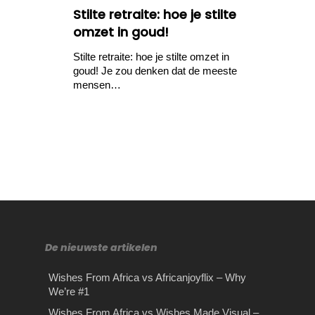
Stilte retraite: hoe je stilte
omzet in goud!
Stilte retraite: hoe je stilte omzet in
goud! Je zou denken dat de meeste
mensen…
De nieuwste artikelen
Wishes From Africa vs Africanjoyflix – Why
We’re #1
Het kiezen van een
Hoe een waardebepaling
Tips en tricks voor
Rijles in Amsterdam
Wishes From Africa vs Wishes Made Visual –