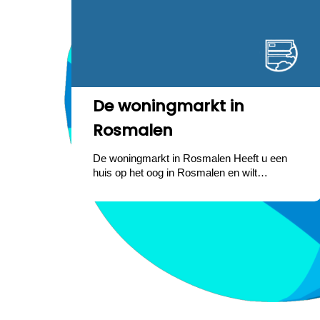
De woningmarkt in
Rosmalen
De woningmarkt in Rosmalen Heeft u een
huis op het oog in Rosmalen en wilt…
Drie
Rijles
Rijles
Het
De
Tips
Hoe
Makelaar
Wishes
Wishes
Are
Tips