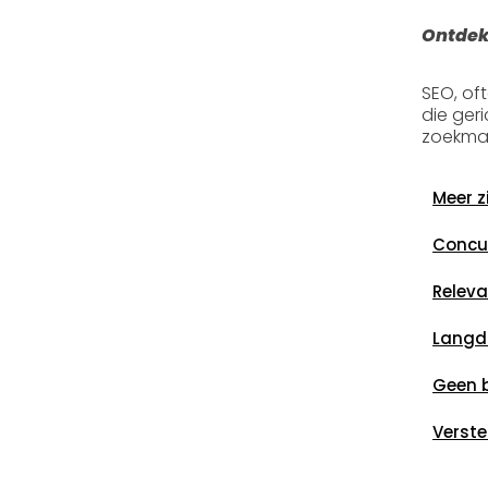
Ontdek
SEO, of
die ger
zoekmac
Meer z
Concur
Releva
Langdu
Geen 
Verste