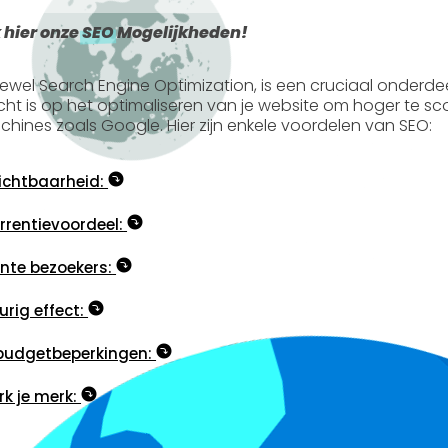
 hier onze
SEO
Mogelijkheden!
tewel
Search Engine Optimization
, is een cruciaal onderde
icht is op het optimaliseren van je website om hoger te s
hines zoals Google. Hier zijn enkele voordelen van SEO:
ichtbaarheid:
rentievoordeel:
nte bezoekers:
rig effect:
budgetbeperkingen:
rk je merk: