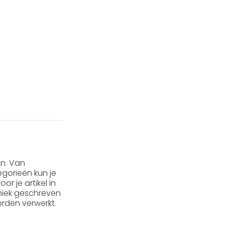
en. Van
gorieën kun je
or je artikel in
 uniek geschreven
rden verwerkt.