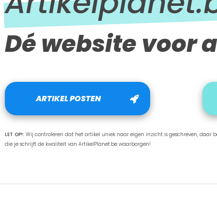
Artikelplanet.
Dé website voor a
ARTIKEL POSTEN
LET OP!:
Wij controleren dat het artikel uniek naar eigen inzicht is geschreven, daar ben
die je schrijft de kwaliteit van ArtikelPlanet.be waarborgen!