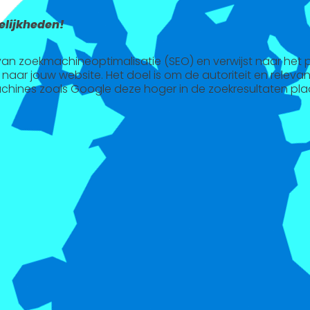
lijkheden!
l van zoekmachineoptimalisatie (SEO) en verwijst naar het
 naar jouw website. Het doel is om de autoriteit en releva
chines zoals Google deze hoger in de zoekresultaten pla