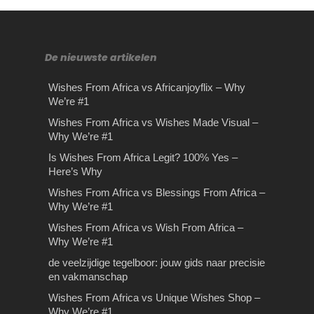
De nieuwste artikelen
Wishes From Africa vs Africanjoyflix – Why
Eenvoudige tuintrends die
We’re #1
minder populair zijn
Tips bij het kiezen van de
Op reis met je kinderen:
Rijles Gouda
Wishes From Africa vs Wishes Made Visual –
Why We’re #1
juiste makelaar
wat mee te nemen?
Eenvoudige tuintrends die minder
Rijles Gouda Ben je van plan rijles
populair zijn Ben je opzoek naar
Is Wishes From Africa Legit? 100% Yes –
Gouda te volgen waarbij het van
Tips voor het kiezen van uw
Op reis met je kinderen: wat mee te
nieuwe tuin ideeën? Dit is…
Here’s Why
belang is…
makelaar Ben je van plan om op
nemen? De zomerperiode is weer
Wishes From Africa vs Blessings From Africa –
korte termijn…
aangebroken en…
Why We’re #1
Wishes From Africa –
Wishes From Africa vs Wish From Africa –
Fastest Delivery & FAQs
Why We’re #1
Wishes From Africa – Fastest
de veelzijdige tegelboor: jouw gids naar precisie
Delivery & FAQsWhen you’re
en vakmanschap
ordering a personalized video gift,
Wishes From Africa vs Unique Wishes Shop –
timing…
Why We’re #1