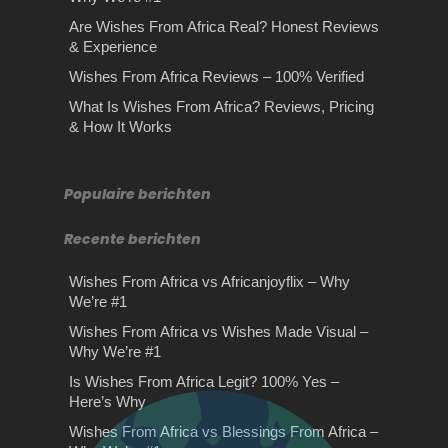
Are Wishes From Africa Real? Honest Reviews
& Experience
Wishes From Africa Reviews – 100% Verified
De keuze voor
Rijles in Amsterdam
tweedehandsmeubilair
What Is Wishes From Africa? Reviews, Pricing
Het kiezen van een
Rijles in Amsterdam Dé rijschool in
& How It Works
passende Liquid
De keuze voor tweedehandsmeubilair
Amsterdam waarbij er sprake is van
Duurzaamheid is helemaal van deze
kwaliteit en scherpe…
Het kiezen van een passende Liquid
tijd en jij kunt hier op…
Het kiezen van passende e-liquid kan
Populaire berichten
voor veel beginnende…
Recente berichten
Wishes From Africa vs Africanjoyflix – Why
We’re #1
Wishes From Africa vs Wishes Made Visual –
Why We’re #1
Is Wishes From Africa Legit? 100% Yes –
Wishes From Africa vs
Here’s Why
Unique Wishes Shop – Why
Wishes From Africa vs Blessings From Africa –
De voordelen van