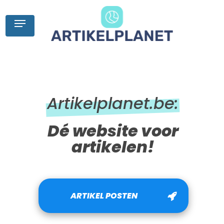
Skip
to
Menu
main
content
Artikelplanet.be:
Dé website voor
artikelen!
ARTIKEL POSTEN