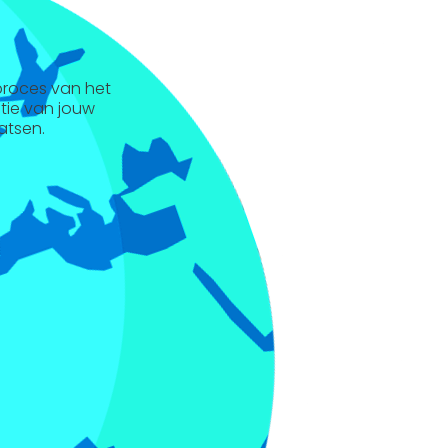
 proces van het
ntie van jouw
atsen.