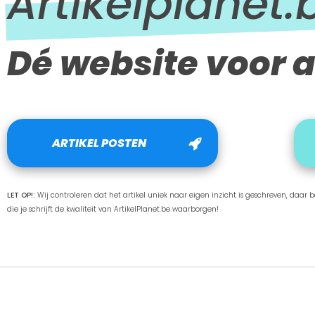
Artikelplanet.
Dé website voor a
ARTIKEL POSTEN
LET OP!:
Wij controleren dat het artikel uniek naar eigen inzicht is geschreven, daar ben
die je schrijft de kwaliteit van ArtikelPlanet.be waarborgen!