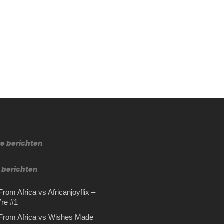
re berichten
 berichten
rom Africa vs Africanjoyflix –
re #1
From Africa vs Wishes Made