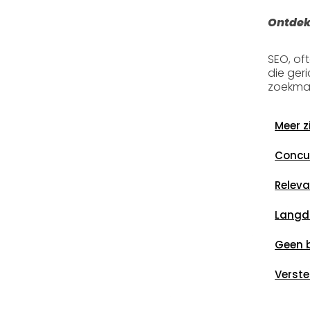
Ontdek
SEO, of
die ger
zoekmac
Meer z
Concur
Releva
Langdu
Geen 
Verste