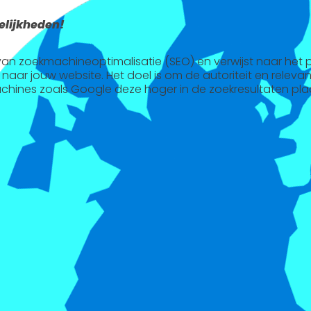
lijkheden!
l van zoekmachineoptimalisatie (SEO) en verwijst naar het
 naar jouw website. Het doel is om de autoriteit en releva
chines zoals Google deze hoger in de zoekresultaten pla