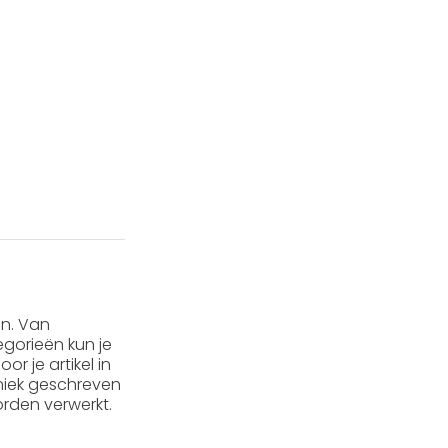
en. Van
gorieën kun je
or je artikel in
 uniek geschreven
rden verwerkt.