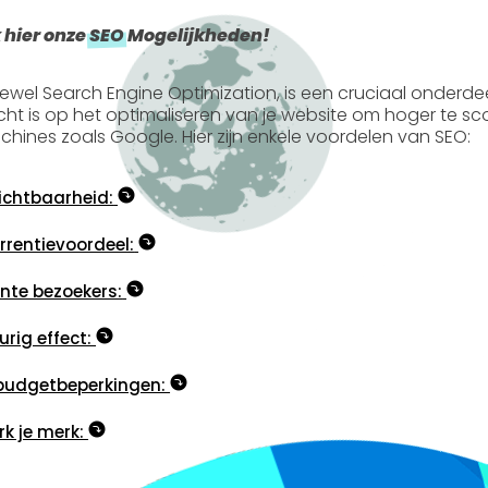
 hier onze
SEO
Mogelijkheden!
tewel
Search Engine Optimization
, is een cruciaal onderde
icht is op het optimaliseren van je website om hoger te s
hines zoals Google. Hier zijn enkele voordelen van SEO:
ichtbaarheid:
rentievoordeel:
nte bezoekers:
rig effect:
budgetbeperkingen:
rk je merk: