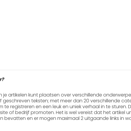
r?
in je artikelen kunt plaatsen over verschillende onderwerp
ef geschreven teksten; met meer dan 20 verschillende cate
 om te registreren en een leuk en uniek verhaal in te sturen. Do
ite of bedrijf promoten. Het is wel vereist dat het artikel
en
bevatten en er mogen
maximaal 2 uitgaande links
in wo