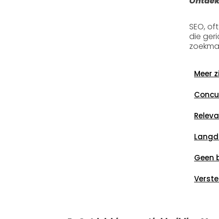
Ontdek
SEO, of
die ger
zoekmac
Meer z
Concur
Releva
Langdu
Geen 
Verste