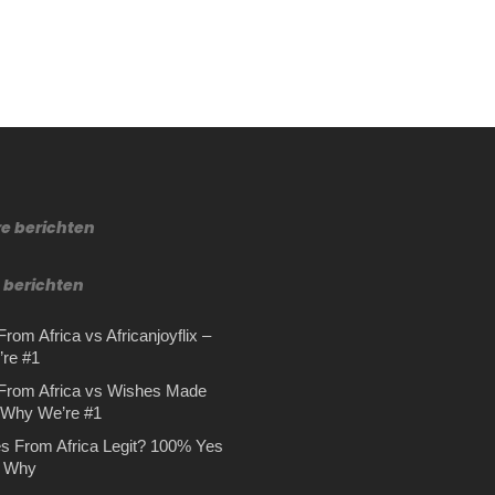
re berichten
 berichten
rom Africa vs Africanjoyflix –
re #1
From Africa vs Wishes Made
– Why We’re #1
s From Africa Legit? 100% Yes
s Why