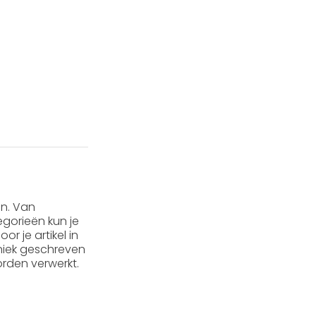
en. Van
gorieën kun je
or je artikel in
 uniek geschreven
rden verwerkt.