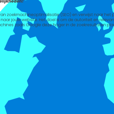
lijkheden!
l van zoekmachineoptimalisatie (SEO) en verwijst naar het
 naar jouw website. Het doel is om de autoriteit en releva
chines zoals Google deze hoger in de zoekresultaten pla