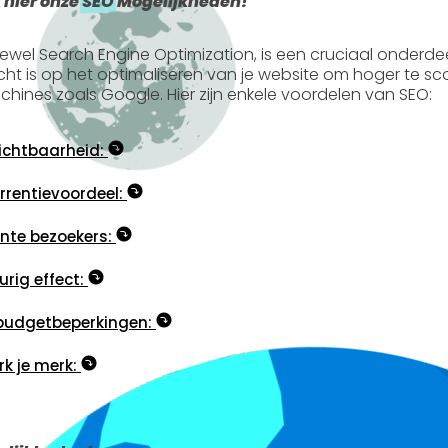
 hier onze
SEO
Mogelijkheden!
tewel
Search Engine Optimization
, is een cruciaal onderde
icht is op het optimaliseren van je website om hoger te s
hines zoals Google. Hier zijn enkele voordelen van SEO:
ichtbaarheid:
rentievoordeel:
nte bezoekers:
rig effect:
budgetbeperkingen:
rk je merk: