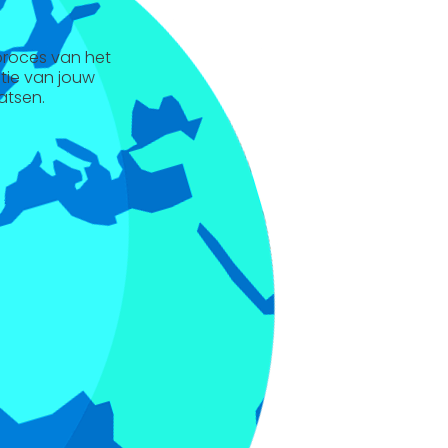
 proces van het
ntie van jouw
atsen.