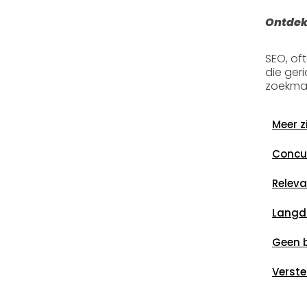
Ontdek
SEO, of
die ger
zoekmac
Meer z
Concur
Releva
Langdu
Geen 
Verste