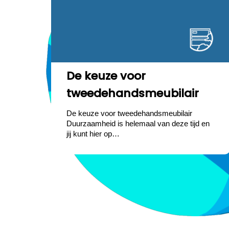
De keuze voor
tweedehandsmeubilair
De keuze voor tweedehandsmeubilair
Duurzaamheid is helemaal van deze tijd en
jij kunt hier op…
Rijles
Rijles
Autodemontage
Het
Tips
Belangrijkste
Zijn
De
What
Wishes
Wishes
Tips