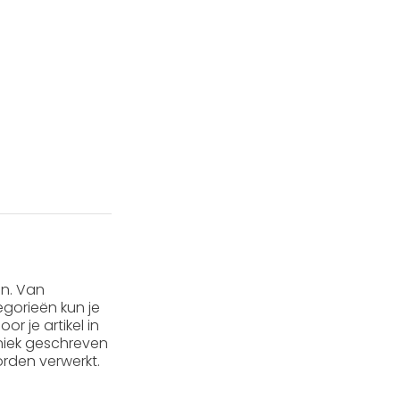
en. Van
gorieën kun je
or je artikel in
 uniek geschreven
rden verwerkt.