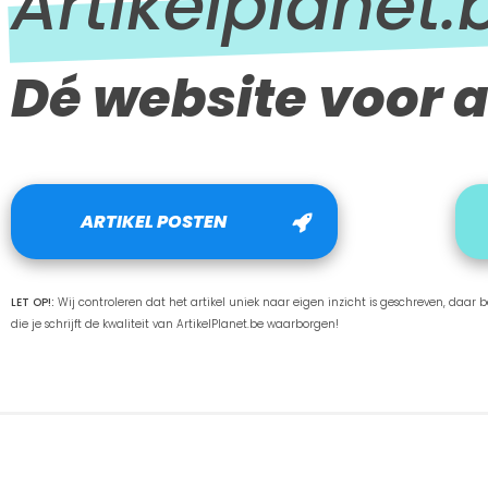
Artikelplanet.
Dé website voor a
ARTIKEL POSTEN
LET OP!:
Wij controleren dat het artikel uniek naar eigen inzicht is geschreven, daar ben
die je schrijft de kwaliteit van ArtikelPlanet.be waarborgen!