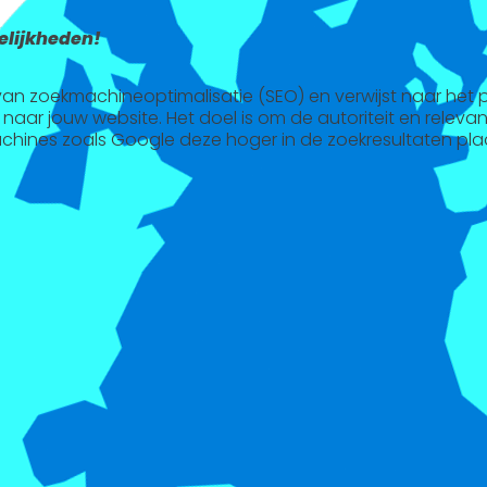
lijkheden!
l van zoekmachineoptimalisatie (SEO) en verwijst naar het
 naar jouw website. Het doel is om de autoriteit en releva
chines zoals Google deze hoger in de zoekresultaten pla