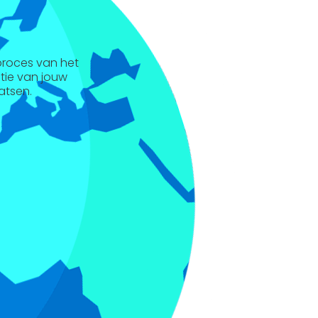
 proces van het
ntie van jouw
atsen.