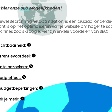
 hier onze
SEO
Mogelijkheden!
tewel
Search Engine Optimization
, is een cruciaal onderde
icht is op het optimaliseren van je website om hoger te s
hines zoals Google. Hier zijn enkele voordelen van SEO:
ichtbaarheid:
rentievoordeel:
nte bezoekers:
rig effect:
budgetbeperkingen:
rk je merk: