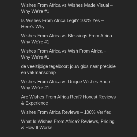
De juiste Vaprance kiezen
Tips bij het kiezen van de
De voordelen van
Wishes From Africa vs Wishes Made Visual –
Why We’re #1
– Exclucig.com
juiste makelaar
bromfiets theorie oefenen
Op bezoek in het land van
Is Wishes From Africa Legit? 100% Yes –
de farao’s
De juiste Vaprance kiezen –
Tips voor het kiezen van uw
De voordelen van bromfiets theorie
Here’s Why
Exclucig.com Ben je op zoek naar
makelaar Ben je van plan om op
oefenen Leren rijden is één van de
Op bezoek in het land van de farao’s
Wishes From Africa vs Blessings From Africa –
een e-liquid voor jouw…
korte termijn…
meest belangrijke skills…
All-inclusive vakanties zijn meestal
Why We’re #1
What Is Wishes From
een betaalbare vakantie-optie…
Wishes From Africa vs Wish From Africa –
Africa? Reviews, Pricing &
Why We’re #1
How It Works
de veelzijdige tegelboor: jouw gids naar precisie
What Is Wishes From Africa?
en vakmanschap
Reviews, Pricing & How It WorksIf
Wishes From Africa vs Unique Wishes Shop –
you’ve seen the colorful,…
Why We’re #1
Are Wishes From Africa Real? Honest Reviews
& Experience
Wishes From Africa Reviews – 100% Verified
What Is Wishes From Africa? Reviews, Pricing
Het kiezen van een
Autodemontage
& How It Works
passende Liquid
Autodemontage Heeft u een oude