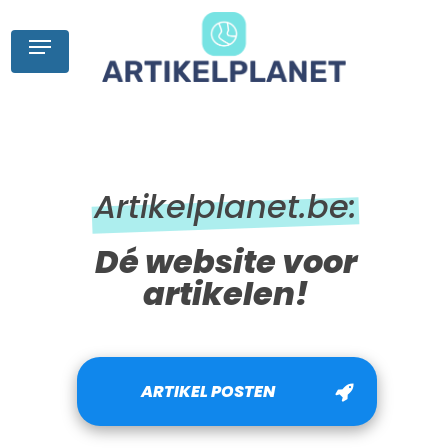
Skip
to
Menu
main
content
Artikelplanet.be:
Dé website voor
artikelen!
ARTIKEL POSTEN